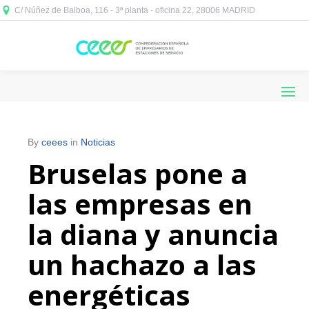
C/ Núñez de Balboa, 116 - 3ª planta - oficina 22, 28006 MADRID



By
ceees
in
Noticias
Bruselas pone a
las empresas en
la diana y anuncia
un hachazo a las
energéticas