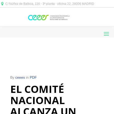
C/ Núñez de Balboa, 116 - 3ª planta - oficina 22, 28006 MADRID



By
ceees
in
PDF
EL COMITÉ
NACIONAL
ALCANZA UN