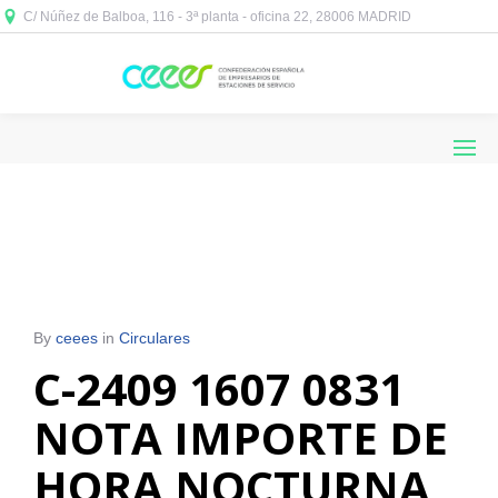
C/ Núñez de Balboa, 116 - 3ª planta - oficina 22, 28006 MADRID



By
ceees
in
Circulares
C-2409 1607 0831
NOTA IMPORTE DE
HORA NOCTURNA