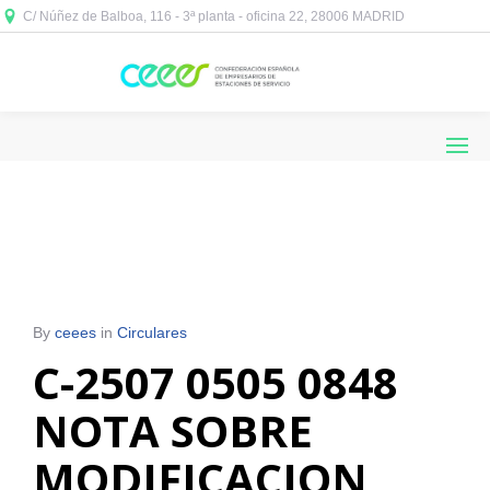
C/ Núñez de Balboa, 116 - 3ª planta - oficina 22, 28006 MADRID



By
ceees
in
Circulares
C-2507 0505 0848
NOTA SOBRE
MODIFICACION