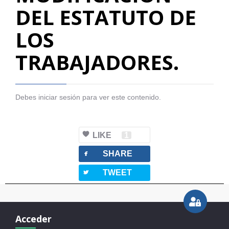
DEL ESTATUTO DE
LOS
TRABAJADORES.
Debes iniciar sesión para ver este contenido.
LIKE
1
facebook
SHARE
twitterbird
TWEET
Acceder