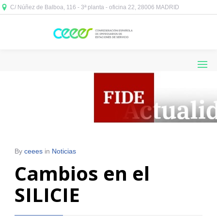
C/ Núñez de Balboa, 116 - 3ª planta - oficina 22, 28006 MADRID



By
ceees
in
Noticias
Cambios en el
SILICIE