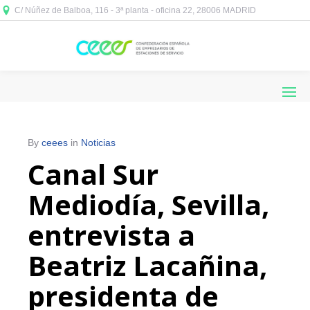
C/ Núñez de Balboa, 116 - 3ª planta - oficina 22, 28006 MADRID



By
ceees
in
Noticias
Canal Sur
Mediodía, Sevilla,
entrevista a
Beatriz Lacañina,
presidenta de