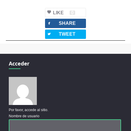
LIKE
0
facebook
SHARE
twitterbird
TWEET
Acceder
Por favor, accede al sitio.
Nombre de usuario