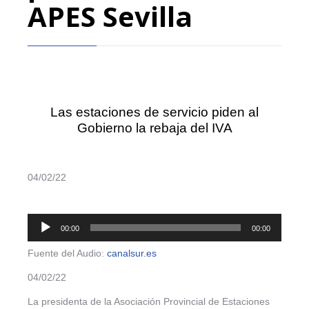
APES Sevilla
Las estaciones de servicio piden al
Gobierno la rebaja del IVA
04/02/22
Reproductor
00:00
00:00
de
audio
Fuente del Audio:
canalsur.es
04/02/22
La presidenta de la Asociación Provincial de Estaciones