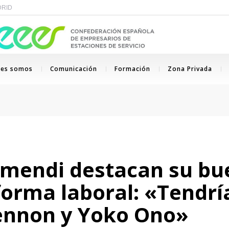
ADRID
nes somos
Comunicación
Formación
Zona Privada
mendi destacan su bue
eforma laboral: «Tendr
ennon y Yoko Ono»