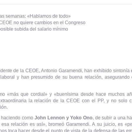
las semanas: «Hablamos de todo»
CEOE no quiere cambios en el Congreso
osible subida del salario mínimo
sidente de la CEOE, Antonio Garamendi, han exhibido sintonía e
a laboral y han presumido de su buena relación, asegurando
como «más que cordial» y «buenísima desde hace muchos a
xtraordinaria la relación de la CEOE con el PP, y no solo c
ión.
r haciendo como
John Lennon y Yoko Ono
, de subir a una ha
 esa relación es así», bromeó Garamendi. A su juicio, es «pe
nos toca hacer desde el punto de vista de la defensa de las e