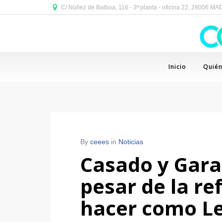
C/ Núñez de Balboa, 116 - 3ª planta - oficina 22, 28006 M
Inicio
Quié
By
ceees
in
Noticias
Casado y Gara
pesar de la r
hacer como L