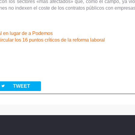
 con los sectores «más afectados» que, como el campo, ya vi
ones no indexen el coste de los contratos públicos con empresas 
ral en lugar de a Podemos
rcular los 16 puntos críticos de la reforma laboral
twitterbird
TWEET