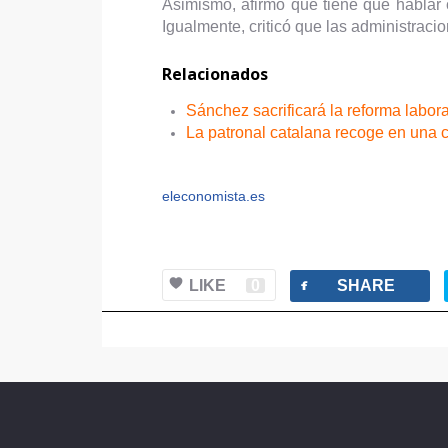
Asimismo, afirmó que tiene que hablar
Igualmente, criticó que las administraci
Relacionados
Sánchez sacrificará la reforma labo
La patronal catalana recoge en una ci
eleconomista.es
facebook
LIKE
0
SHARE