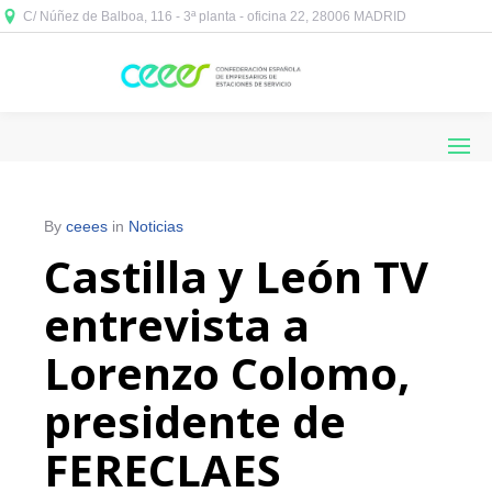
C/ Núñez de Balboa, 116 - 3ª planta - oficina 22, 28006 MADRID



By
ceees
in
Noticias
Castilla y León TV
entrevista a
Lorenzo Colomo,
presidente de
FERECLAES