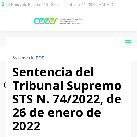
C/ Núñez de Balboa, 116 - 3ª planta - oficina 22, 28006 MADRID



By
ceees
in
PDF
Sentencia del
Tribunal Supremo
Category Archives: PDF
STS N. 74/2022, de
26 de enero de
2022