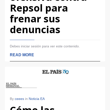
Repsol para
frenar sus
denuncias
Debes iniciar sesión para ver este contenido.
READ MORE
By
ceees
in
Noticia EA
Cómo las