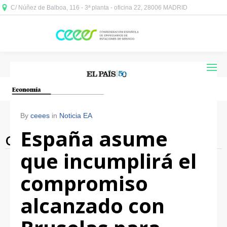
C/ Núñez de Balboa, 116 - 3ª planta - oficina 22, 28006 MADRID



By
ceees
in
Noticia EA
España asume
Category Archives: Noticia EA
que incumplirá el
compromiso
alcanzado con