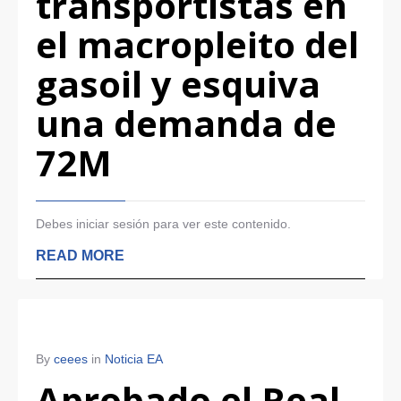
transportistas en
el macropleito del
gasoil y esquiva
una demanda de
72M
Debes iniciar sesión para ver este contenido.
READ MORE
By
ceees
in
Noticia EA
Aprobado el Real