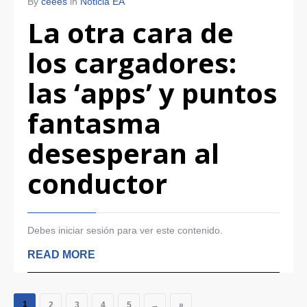
By
ceees
in
Noticia EA
La otra cara de
los cargadores:
las ‘apps’ y puntos
fantasma
desesperan al
conductor
Debes iniciar sesión para ver este contenido.
READ MORE
1
2
3
4
5
→
»