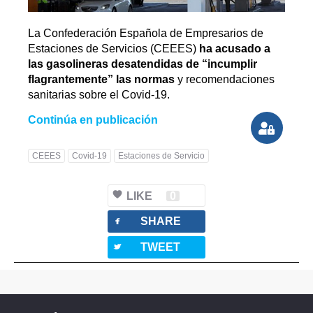
La Confederación Española de Empresarios de
Estaciones de Servicios (CEEES)
ha acusado a
las gasolineras desatendidas de “incumplir
flagrantemente” las normas
y recomendaciones
sanitarias sobre el Covid-19.
Continúa en publicación
CEEES
Covid-19
Estaciones de Servicio
LIKE
0
facebook
SHARE
twitterbird
TWEET