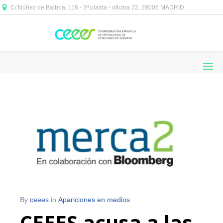
C/ Núñez de Balboa, 116 - 3ª planta - oficina 22, 28006 MADRID



By
ceees
in
Apariciones en medios
CEEES acusa a las