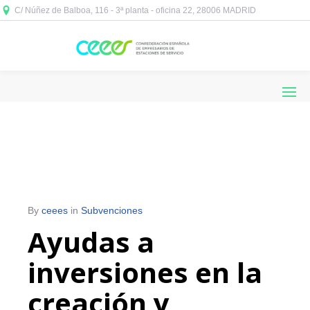
C/ Núñez de Balboa, 116 - 3ª planta - oficina 22, 28006 MADRID



By
ceees
in
Subvenciones
Ayudas a
inversiones en la
creación y