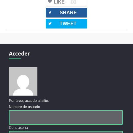
LIKE
0
facebook
SHARE
twitterbird
TWEET
Acceder
Por favor, accede al sitio.
Nombre de usuario
Contraseña