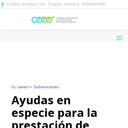
C/ Núñez de Balboa, 116 - 3ª planta - oficina 22, 28006 MADRID



By
ceees
in
Subvenciones
Ayudas en
especie para la
prestación de