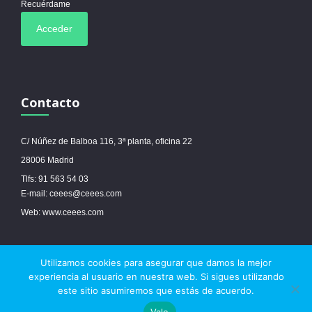
Recuérdame
Contacto
C/ Núñez de Balboa 116, 3ª planta, oficina 22
28006 Madrid
Tlfs: 91 563 54 03
E-mail: ceees@ceees.com
Web: www.ceees.com
Utilizamos cookies para asegurar que damos la mejor
© 2017 Ceees - Sitio web desarrollado por
espa.es
-
Aviso legal
-
Política de
experiencia al usuario en nuestra web. Si sigues utilizando
cookies
este sitio asumiremos que estás de acuerdo.
Vale