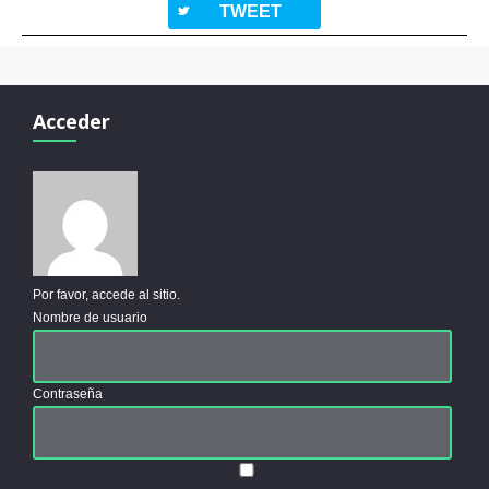
twitterbird
TWEET
Acceder
Por favor, accede al sitio.
Nombre de usuario
Contraseña