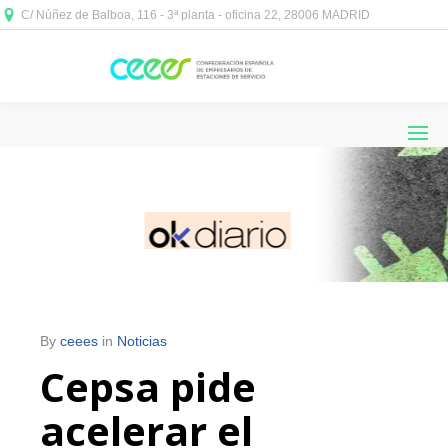
C/ Núñez de Balboa, 116 - 3ª planta - oficina 22, 28006 MADRID



By
ceees
in
Noticias
Cepsa pide
acelerar el