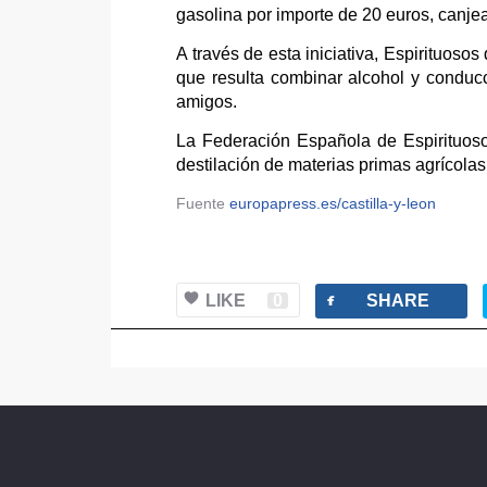
gasolina por importe de 20 euros, canje
A través de esta iniciativa, Espirituoso
que resulta combinar alcohol y conducc
amigos.
La Federación Española de Espirituoso
destilación de materias primas agrícola
Fuente
europapress.es/castilla-y-leon
facebook
LIKE
0
SHARE