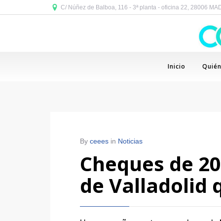
C/ Núñez de Balboa, 116 - 3ª planta - oficina 22, 28006 M
Inicio
Quié
By
ceees
in
Noticias
Cheques de 20
de Valladolid 