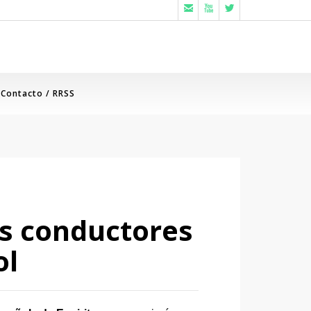



Contacto / RRSS
os conductores
ol