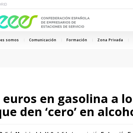
ADRID
nes somos
Comunicación
Formación
Zona Privada
 euros en gasolina a l
que den ‘cero’ en alcoh