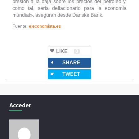
presión a la baja sobre los precios del petróleo y,
como tal, sería deflacionario para la economía
mundial», aseguran desde Danske Bank.
Fuente:
eleconomista.es
LIKE
0
facebook
SHARE
twitterbird
TWEET
Acceder