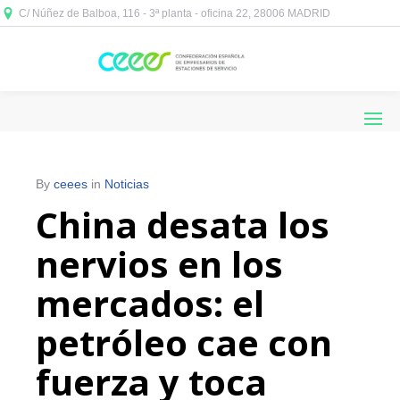
C/ Núñez de Balboa, 116 - 3ª planta - oficina 22, 28006 MADRID



By
ceees
in
Noticias
China desata los
nervios en los
mercados: el
petróleo cae con
fuerza y toca