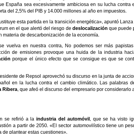
 que España sea excesivamente ambiciosa en su lucha contra e
orta del 2,5% del PIB y 14.000 millones al año en impuestos.
tituye esta partida en la transición energética», apuntó Lanz
rum en el que alertó del riesgo de
deslocalización
que puede p
en materia de descarbonización de la economía.
se vuelva en nuestra contra, No podemos ser más papistas 
ción de emisiones provoque una huida de la industria haci
ación
porque el único efecto que se consigue es que se cont
residente de Repsol aprovechó su discurso en la junta de acci
añol en la lucha contra el cambio climático
. Las palabras d
a Ribera
, que afeó el discurso del empresario por considerarlo 
 se refirió a la
industria del automóvil
, que se ha visto i
tión a partir de 2050. «El sector automovilístico tiene un peso
a de plantear estas cuestiones».