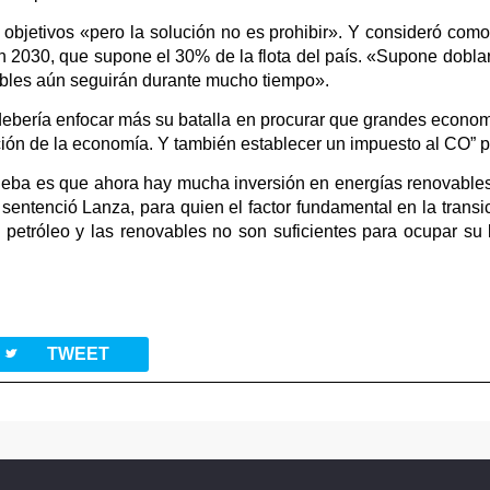
 objetivos «pero la solución no es prohibir». Y consideró com
en 2030, que supone el 30% de la flota del país. «Supone doblar
ibles aún seguirán durante mucho tiempo».
 debería enfocar más su batalla en procurar que grandes econ
ión de la economía. Y también establecer un impuesto al CO” p
rueba es que ahora hay mucha inversión en energías renovables
», sentenció Lanza, para quien el factor fundamental en la transi
el petróleo y las renovables no son suficientes para ocupar s
twitterbird
TWEET