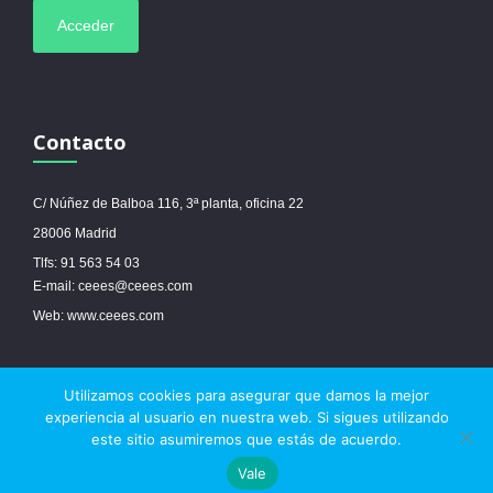
Contacto
C/ Núñez de Balboa 116, 3ª planta, oficina 22
28006 Madrid
Tlfs: 91 563 54 03
E-mail: ceees@ceees.com
Web: www.ceees.com
Utilizamos cookies para asegurar que damos la mejor
© 2017 Ceees - Sitio web desarrollado por
espa.es
-
Aviso legal
-
Política de
experiencia al usuario en nuestra web. Si sigues utilizando
cookies
este sitio asumiremos que estás de acuerdo.



Vale