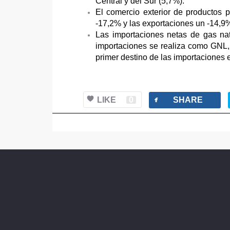
Central y del Sur (5,7%).
El comercio exterior de productos 
-17,2% y las exportaciones un -14,9
Las importaciones netas de gas na
importaciones se realiza como GNL, 
primer destino de las importaciones 
facebook
LIKE
0
SHARE