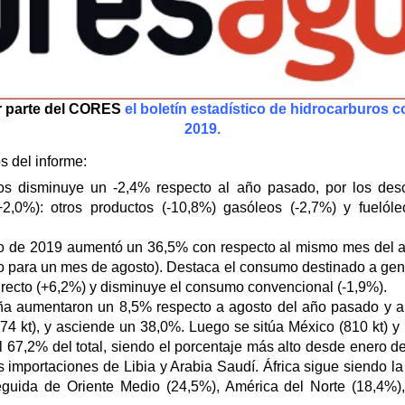
r parte del CORES
el boletín estadístico de hidrocarburos 
2019
.
s del informe:
ros disminuye un -2,4% respecto al año pasado, por los des
2,0%): otros productos (-10,8%) gasóleos (-2,7%) y fueló
o de 2019 aumentó un 36,5% con respecto al mismo mes del a
para un mes de agosto). Destaca el consumo destinado a gene
ecto (+6,2%) y disminuye el consumo convencional (-1,9%).
a aumentaron un 8,5% respecto a agosto del año pasado y al
074 kt), y asciende un 38,0%. Luego se sitúa México (810 kt) y 
 67,2% del total, siendo el porcentaje más alto desde enero 
 importaciones de Libia y Arabia Saudí. África sigue siendo l
seguida de Oriente Medio (24,5%), América del Norte (18,4%