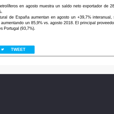
petrolíferos en agosto muestra un saldo neto exportador de 2
%.
tural de España aumentan en agosto un +39,7% interanual, 
aumentando un 85,9% vs. agosto 2018. El principal proveedor 
es Portugal (93,7%).
twitterbird
TWEET