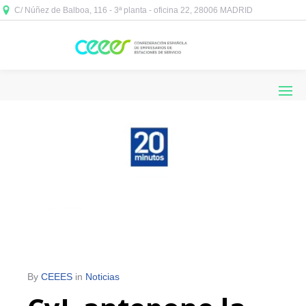
C/ Núñez de Balboa, 116 - 3ª planta - oficina 22, 28006 MADRID



By
CEEES
in
Noticias