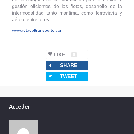
gestión eficientes de las flotas, desarrollo de la
intermodalidad tanto marítima, como ferroviaria y
aérea, entre otros.
www.rutadeltransporte.com
LIKE
0
facebook
SHARE
twitterbird
TWEET
Acceder