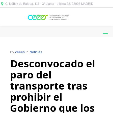
C/ Núñez de Balboa, 116 - 3ª planta - oficina 22, 28006 MADRID



By
ceees
in
Noticias
Desconvocado el
paro del
transporte tras
prohibir el
Gobierno que los