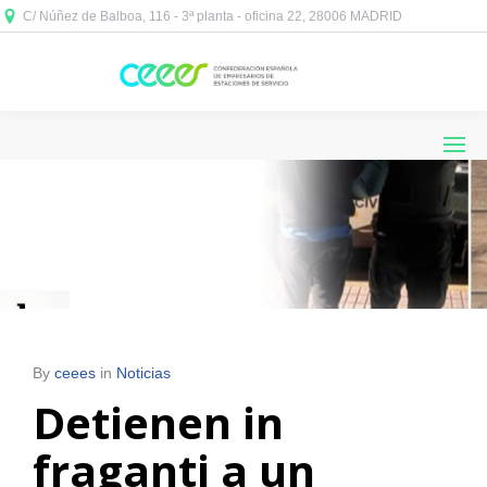
C/ Núñez de Balboa, 116 - 3ª planta - oficina 22, 28006 MADRID



By
ceees
in
Noticias
Detienen in
fraganti a un