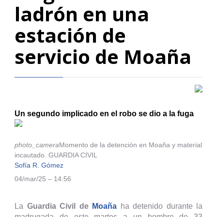
ladrón en una
estación de
servicio de Moaña
Un segundo implicado en el robo se dio a la fuga
photo_camera
Momento de la detención en Moaña y material
incautado. GUARDIA CIVIL
Sofía R. Gómez
04/mar/25 – 14:56
La
Guardia Civil de
Moaña
ha detenido durante la
madrugada de este martes a un hombre de 33