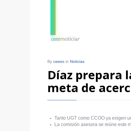
By
ceees
in
Noticias
Díaz prepara l
meta de acerc
Tanto UGT como CCOO ya exigen un 
La comisión asesora se reúne este 