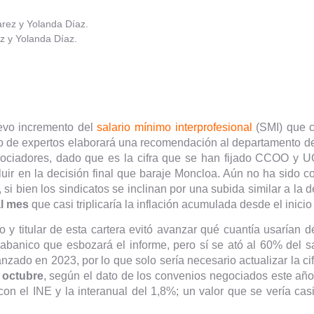
z y Yolanda Díaz.
uevo incremento del
s
alario mínimo interprofesional
(SMI) que 
po de expertos elaborará una recomendación al departamento de
gociadores, dado que es la cifra que se han fijado CCOO y 
fluir en la decisión final que baraje Moncloa. Aún no ha sido 
 si bien los sindicatos se inclinan por una subida similar a la 
al mes
que casi triplicaría la inflación acumulada desde el inicio
y titular de esta cartera evitó avanzar qué cuantía usarían d
l abanico que esbozará el informe, pero sí se ató al 60% del s
anzado en 2023, por lo que solo sería necesario actualizar la c
 octubre
, según el dato de los convenios negociados este año
 el INE y la interanual del 1,8%; un valor que se vería casi 