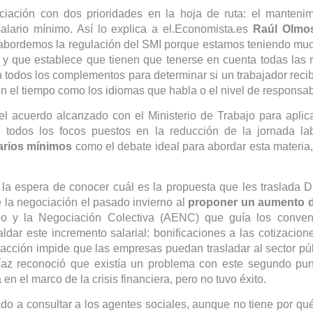
ación con dos prioridades en la hoja de ruta: el mantenim
alario mínimo. Así lo explica a el.Economista.es
Raúl Olmos
 abordemos la regulación del SMI porque estamos teniendo muc
 que establece que tienen que tenerse en cuenta todas las ret
n todos los complementos para determinar si un trabajador recib
n el tiempo como los idiomas que habla o el nivel de responsab
del acuerdo alcanzado con el Ministerio de Trabajo para aplica
on todos los focos puestos en la reducción de la jornada la
larios mínimos
como el debate ideal para abordar esta materi
a espera de conocer cuál es la propuesta que les traslada D
 la negociación el pasado invierno al
proponer un aumento d
o y la Negociación Colectiva (AENC) que guía los conveni
ldar este incremento salarial: bonificaciones a las cotizacio
dacción impide que las empresas puedan trasladar al sector pú
íaz reconoció que existía un problema con este segundo punt
n el marco de la crisis financiera, pero no tuvo éxito.
ado a consultar a los agentes sociales, aunque no tiene por qué