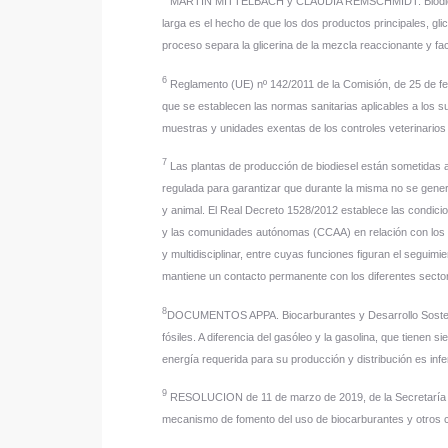
MARTIN MITTELBACH y CLAUDIA REMSCHMIDT. Biodiesel man
larga es el hecho de que los dos productos principales, gli
proceso separa la glicerina de la mezcla reaccionante y fac
6
Reglamento (UE) nº 142/2011 de la Comisión, de 25 de feb
que se establecen las normas sanitarias aplicables a los
muestras y unidades exentas de los controles veterinarios e
7
Las plantas de producción de biodiesel están sometidas a
regulada para garantizar que durante la misma no se gener
y animal. El Real Decreto 1528/2012 establece las condici
y las comunidades autónomas (CCAA) en relación con los 
y multidisciplinar, entre cuyas funciones figuran el segu
mantiene un contacto permanente con los diferentes secto
8
DOCUMENTOS APPA. Biocarburantes y Desarrollo Sostenible
fósiles. A diferencia del gasóleo y la gasolina, que tienen 
energía requerida para su producción y distribución es infer
9
RESOLUCION de 11 de marzo de 2019, de la Secretaría de 
mecanismo de fomento del uso de biocarburantes y otros c