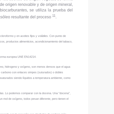
de origen renovable y de origen mineral,
iocarburantes, se utiliza la prueba del
11
asóleo resultante del proceso
.
cloroformo y en aceites fijos y volátiles. Con punto de
cos, productos alimenticios, acondicionamiento del tabaco,
la norma europea UNE EN14214.
arbono, hidrogeno y oxígeno, son menos densos que el agua
de carbono con enlaces simpes (suturados) o dobles
insaturados siendo líquidos a temperatura ambiente, como
culas. Lo podemos comparar con la docena. Una “docena”,
un mol de oxígeno, todos pesan diferente, pero tienen el