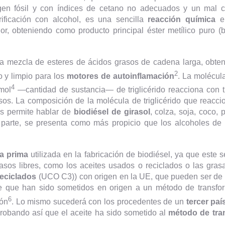
origen fósil y con índices de cetano no adecuados y un mal 
erificación con alcohol, es una sencilla
reacción química
en
r, obteniendo como producto principal éster metílico puro (
.
una mezcla de esteres de ácidos grasos de cadena larga, obten
2
o y limpio para los
motores de autoinflamación
. La molécula
4
mol
—cantidad de sustancia— de triglicérido reacciona con 
asos. La composición de la molécula de triglicérido que reacci
os permite hablar de
biodiésel de girasol
, colza, soja, coco, 
su parte, se presenta como más propicio que los alcoholes d
a prima
utilizada en la fabricación de biodiésel, ya que este
grasos libres, como los aceites usados o reciclados o las gra
reciclados
(UCO C3)) con origen en la UE, que pueden ser de pa
se que han sido sometidos en origen a un método de transform
6
ón
. Lo mismo sucederá con los procedentes de un
tercer paí
probando así que el aceite ha sido sometido al
método de tra
.