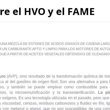
re el HVO y el FAME
R UNA MEZCLA DE ESTERES DE ÁCIDOS GRASOS DE CADENA LARG
A UN CARBURANTE APTO Y LIMPIO PARA LOS MOTORES DE AUT
GUE A PARTIR DE ACEITES VEGETALES OBTENIDOS DE OLEAGINO
uro
(AVP), sino resultado de la transformación química de lo
 al del gasóleo de origen fósil. Son una alternativa a para l
o, y también se puede emplear como combustible para ca
isis, la microemulsificación y la transesterificación.
La pir
oxígeno. Es una tecnología utilizada en el pasado, pero que
 viscosidad, cenizas, residuos carbonosos y fluidez en frío. I
s con metanol o etanol, que no son susceptibles de una com