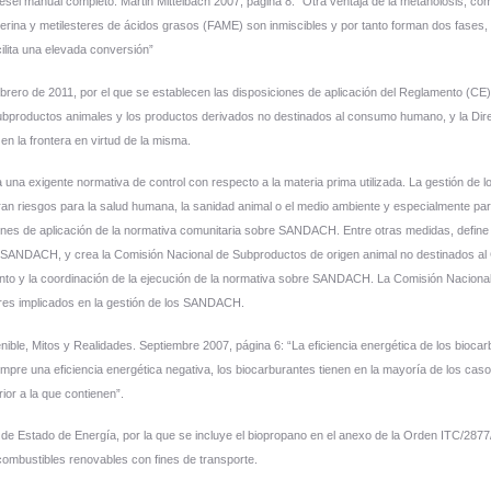
ual completo. Martin Mittelbach 2007, página 8: “Otra ventaja de la metánolosis, com
cerina y metilesteres de ácidos grasos (FAME) son inmiscibles y por tanto forman dos fases, u
ilita una elevada conversión”
rero de 2011, por el que se establecen las disposiciones de aplicación del Reglamento (CE
 subproductos animales y los productos derivados no destinados al consumo humano, y la Di
n la frontera en virtud de la misma.
 una exigente normativa de control con respecto a la materia prima utilizada. La gestión d
an riesgos para la salud humana, la sanidad animal o el medio ambiente y especialmente par
ones de aplicación de la normativa comunitaria sobre SANDACH. Entre otras medidas, define
SANDACH, y crea la Comisión Nacional de Subproductos de origen animal no destinados al
imiento y la coordinación de la ejecución de la normativa sobre SANDACH. La Comisión Nacio
res implicados en la gestión de los SANDACH.
, Mitos y Realidades. Septiembre 2007, página 6: “La eficiencia energética de los biocarb
siempre una eficiencia energética negativa, los biocarburantes tienen en la mayoría de los caso
ior a la que contienen”.
Estado de Energía, por la que se incluye el biopropano en el anexo de la Orden ITC/2877/2
ombustibles renovables con fines de transporte.