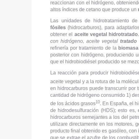
reaccionan con el hidrógeno, obtenien
altos índices de cetano que produce un
Las unidades de hidrotratamiento de
fósiles
(hidrocarburos), para adaptarlo
obtener el
aceite vegetal hidrotratado
con hidrógeno, aceite vegetal
tratado
refinería por tratamiento de la
biomasa
posterior con hidrógeno, produciendo 
que el hidrobiodiésel producido se mez
La reacción para producir hidrobiodiése
aceite vegetal y a la rotura de la molécu
en hidrocarburos puede transcurrir por 
cantidad de hidrógeno consumido 1) desc
10
de los ácidos grasos
. En España, el h
de hidrodesulfuración (HDS); esto es,
hidrocarburos semejantes a los del petr
utilizare directamente en los motores, 
producto final obtenido es gasóleo, con 
que se extrae el azufre de los combustib