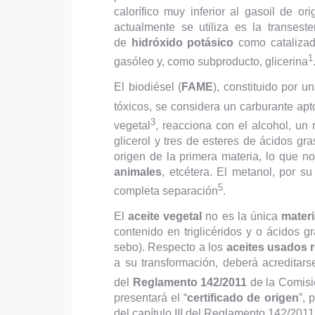
calorífico muy inferior al gasoil de 
actualmente se utiliza es la transest
de
hidróxido potásico
como catalizado
1
gasóleo y, como subproducto, glicerina
El biodiésel (
FAME
), constituido por 
tóxicos, se considera un carburante apt
3
vegetal
, reacciona con el alcohol, un 
glicerol y tres de esteres de ácidos gr
origen de la primera materia, lo que n
animales
, etcétera. El metanol, por 
5
completa separación
.
El
aceite vegetal
no es la única
materi
contenido en triglicéridos y o ácidos 
sebo). Respecto a los
aceites usados 
a su transformación, deberá acreditar
del
Reglamento 142/2011
de la Comisi
presentará el “
certificado de origen
”, 
del capítulo III del Reglamento 142/2011