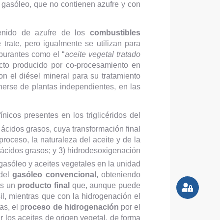
l gasóleo, que no contienen azufre y con
tenido de azufre de los
combustibles
trate, pero igualmente se utilizan para
rburantes como el “
aceite vegetal tratado
ducto producido por co-procesamiento en
on el diésel mineral para su tratamiento
erse de plantas independientes, en las
nicos presentes en los triglicéridos del
y ácidos grasos, cuya transformación final
roceso, la naturaleza del aceite y de la
 ácidos grasos; y 3) hidrodesoxigenación
 gasóleo y aceites vegetales en la unidad
 del
gasóleo convencional
, obteniendo
es un
producto final
que, aunque puede
il, mientras que con la hidrogenación el
as, el p
roceso de hidrogenación
por el
r los aceites de origen vegetal, de forma