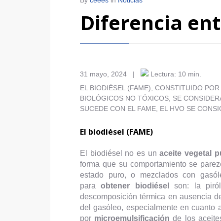
By
ceees
in
Noticias
Diferencia ent
31 mayo, 2024
|
Lectura: 10 min.
EL BIODIÉSEL (FAME), CONSTITUIDO PO
BIOLÓGICOS NO TÓXICOS, SE CONSIDER
SUCEDE CON EL FAME, EL HVO SE CONSI
El biodiésel (FAME)
El biodiésel no es un
aceite vegetal p
forma que su comportamiento se parezca
estado puro, o mezclados con gasóle
para
obtener biodiésel
son: la piról
descomposición térmica en ausencia de 
del gasóleo, especialmente en cuanto a
por
microemulsificación
de los aceite