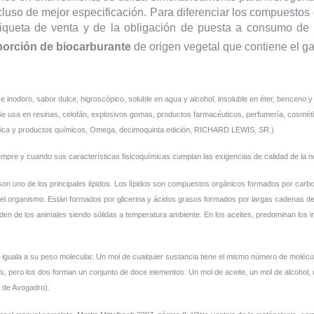
cluso de mejor especificación. Para diferenciar los compuestos 
tiqueta de venta y de la obligación de puesta a consumo de b
porción de biocarburante
de origen vegetal que contiene el g
e inodoro, sabor dulce, higroscópico, soluble en agua y alcohol, insoluble en éter, benceno y 
Se usa en resinas, celofán, explosivos gomas, productos farmacéuticos, perfumería, cosméti
química y productos químicos, Omega, decimoquinta edición, RICHARD LEWIS, SR.)
siempre y cuando sus características fisicoquímicas cumplan las exigencias de calidad de 
des, son uno de los principales lípidos. Los lípidos son compuestos orgánicos formados por c
 del organismo. Están formados por glicerina y ácidos grasos formados por largas cadenas 
en de los animales siendo sólidas a temperatura ambiente. En los aceites, predominan los 
e iguala a su peso molecular. Un mol de cualquier sustancia tiene el mismo número de molé
os, pero los dos forman un conjunto de doce elementos. Un mol de aceite, un mol de alcohol, 
 de Avogadro).