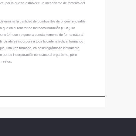
bre, por la que se establece un mecanismo de fomento del
determinar la cantidad de combustible de origen renovable
 ya que en el reactor de hidrodesulfuración (HDS) se
rbono 14, que se genera constantemente de forma natural
ir de ahí se incorpora a toda la cadena trófica, formando
 que, una vez formado, va desintegrándose lentamente.
do por su incorporación constante al organismo, pero
 restos.