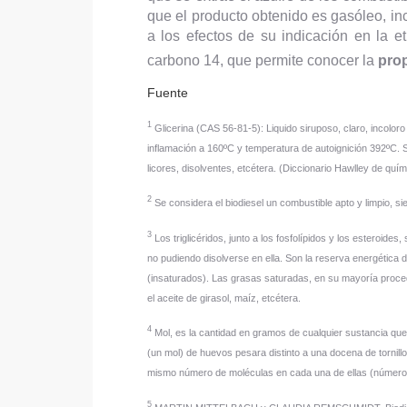
que el producto obtenido es gasóleo, in
a los efectos de su indicación en la e
carbono 14, que permite conocer la
pro
Fuente
1
Glicerina (CAS 56-81-5): Liquido siruposo, claro, incoloro 
inflamación a 160ºC y temperatura de autoignición 392ºC. 
licores, disolventes, etcétera. (Diccionario Hawlley de 
2
Se considera el biodiesel un combustible apto y limpio, 
3
Los triglicéridos, junto a los fosfolípidos y los esteroi
no pudiendo disolverse en ella. Son la reserva energética
(insaturados). Las grasas saturadas, en su mayoría proced
el aceite de girasol, maíz, etcétera.
4
Mol, es la cantidad en gramos de cualquier sustancia qu
(un mol) de huevos pesara distinto a una docena de tornill
mismo número de moléculas en cada una de ellas (número
5