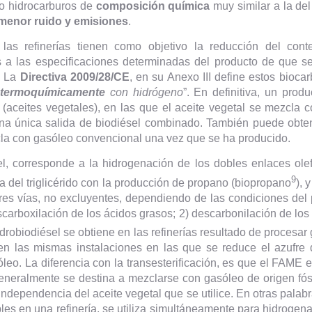
do hidrocarburos de
composición química
muy similar a la de
menor ruido y emisiones
.
 las refinerías tienen como objetivo la reducción del con
s a las especificaciones determinadas del producto de que se 
. La
Directiva 2009/28/CE
, en su Anexo III define estos bioca
 termoquímicamente
con hidrógeno
”. En definitiva, un pro
(aceites vegetales), en las que el aceite vegetal se mezcla c
una única salida de biodiésel combinado. También puede obten
cla con gasóleo convencional una vez que se ha producido.
l, corresponde a la hidrogenación de los dobles enlaces olefí
9
la del triglicérido con la producción de propano (biopropano
), 
tres vías, no excluyentes, dependiendo de las condiciones del p
arboxilación de los ácidos grasos; 2) descarbonilación de los
idrobiodiésel se obtiene en las refinerías resultado de procesar
 en las mismas instalaciones en las que se reduce el azufre
óleo. La diferencia con la transesterificación, es que el FAME 
generalmente se destina a mezclarse con gasóleo de origen fós
independencia del aceite vegetal que se utilice. En otras palabr
les en una refinería, se utiliza simultáneamente para hidrogena