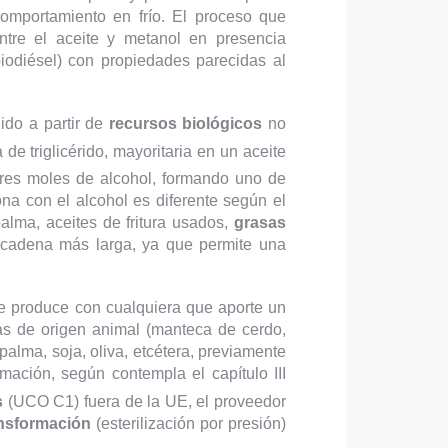
comportamiento en frío. El proceso que
tre el aceite y metanol en presencia
biodiésel) con propiedades parecidas al
ido a partir de
recursos biológicos
no
 de triglicérido, mayoritaria en un aceite
tres moles de alcohol, formando uno de
ona con el alcohol es diferente según el
palma, aceites de fritura usados,
grasas
e cadena más larga, ya que permite una
 se produce con cualquiera que aporte un
sas de origen animal (manteca de cerdo,
lma, soja, oliva, etcétera, previamente
ación, según contempla el capítulo III
s
(UCO C1) fuera de la UE, el proveedor
nsformación
(esterilización por presión)