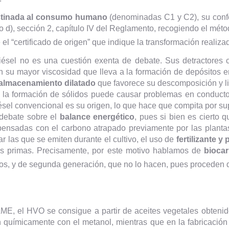
stinada al consumo humano
(denominadas C1 y C2), su confo
o d), sección 2, capítulo IV del Reglamento, recogiendo el mét
 el “certificado de origen” que indique la transformación realiz
odiésel no es una cuestión exenta de debate. Sus detractores
 su mayor viscosidad que lleva a la formación de depósitos en 
almacenamiento dilatado
que favorece su descomposición y li
la formación de sólidos puede causar problemas en conductos y 
diésel convencional es su origen, lo que hace que compita por sup
 debate sobre el
balance energético
, pues si bien es cierto 
nsadas con el carbono atrapado previamente por las plantas
r las que se emiten durante el cultivo, el uso de
fertilizante y
as primas. Precisamente, por este motivo hablamos de
bioca
os, y de segunda generación, que no lo hacen, pues proceden d
, el HVO se consigue a partir de aceites vegetales obtenid
 químicamente con el metanol, mientras que en la fabricación d