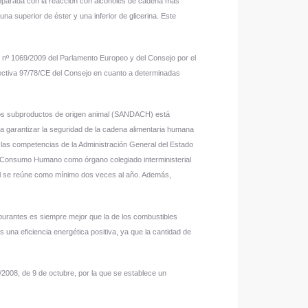
parada con la reacción con alcoholes de cadena más
na superior de éster y una inferior de glicerina. Este
) nº 1069/2009 del Parlamento Europeo y del Consejo por el
rectiva 97/78/CE del Consejo en cuanto a determinadas
e los subproductos de origen animal (SANDACH) está
a garantizar la seguridad de la cadena alimentaria humana
 las competencias de la Administración General del Estado
 Consumo Humano como órgano colegiado interministerial
nal se reúne como mínimo dos veces al año. Además,
urantes es siempre mejor que la de los combustibles
s una eficiencia energética positiva, ya que la cantidad de
008, de 9 de octubre, por la que se establece un