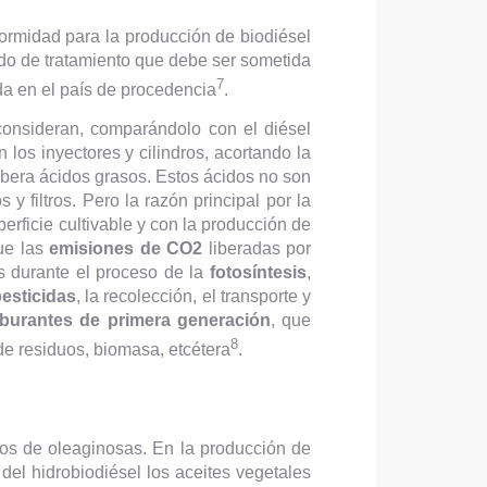
rmidad para la producción de biodiésel
odo de tratamiento que debe ser sometida
7
ada en el país de procedencia
.
 consideran, comparándolo con el diésel
los inyectores y cilindros, acortando la
bera ácidos grasos. Estos ácidos no son
filtros. Pero la razón principal por la
erficie cultivable y con la producción de
que las
emisiones de CO2
liberadas por
 durante el proceso de la
fotosíntesis
,
 pesticidas
, la recolección, el transporte y
rburantes de primera generación
, que
8
e residuos, biomasa, etcétera
.
os de oleaginosas. En la producción de
el hidrobiodiésel los aceites vegetales