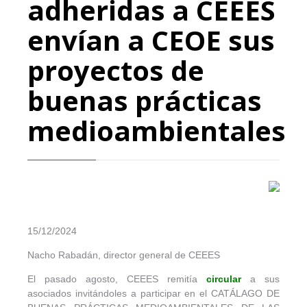
adheridas a CEEES
envían a CEOE sus
proyectos de
buenas prácticas
medioambientales
15/12/2024
Nacho Rabadán, director general de CEEES
El pasado agosto, CEEES remitía
circular
a sus
asociados invitándoles a participar en el CATÁLAGO DE