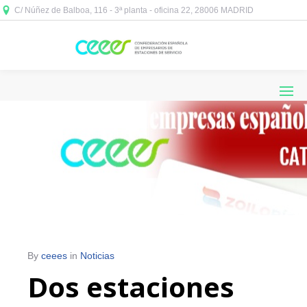
C/ Núñez de Balboa, 116 - 3ª planta - oficina 22, 28006 MADRID



By
ceees
in
Noticias
Dos estaciones