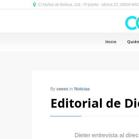
C/ Núñez de Balboa, 116 - 3ª planta - oficina 22, 28006 M
Inicio
Quié
By
ceees
in
Noticias
Editorial de D
Dieter entrevista al di