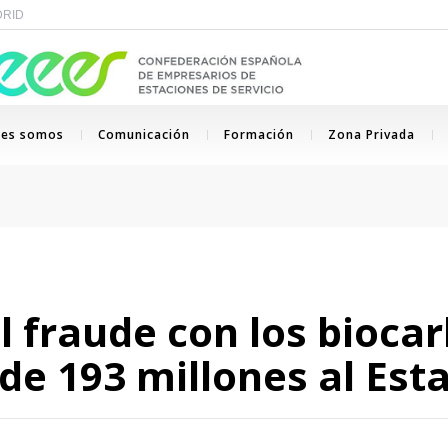
ADRID
nes somos
Comunicación
Formación
Zona Privada
l fraude con los bioca
de 193 millones al Est