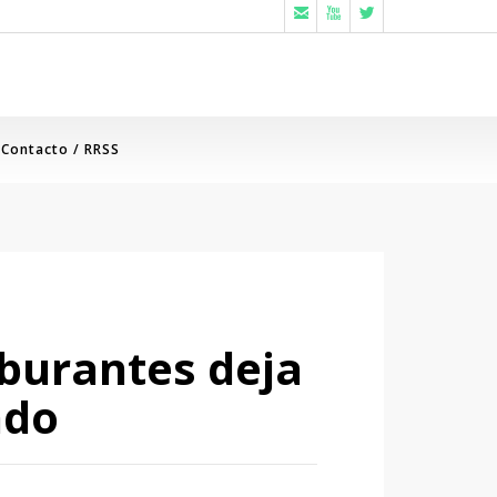



Contacto / RRSS
rburantes deja
ado