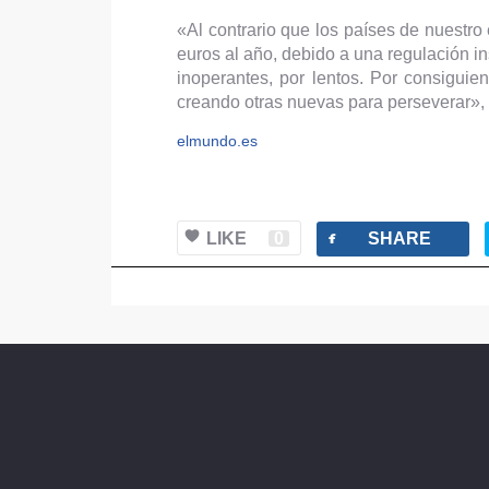
«Al contrario que los países de nuestr
euros al año, debido a una regulación in
inoperantes, por lentos. Por consiguie
creando otras nuevas para perseverar», 
elmundo.es
facebook
LIKE
0
SHARE