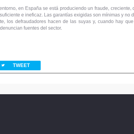
o entorno, en España se está produciendo un fraude, creciente,
suficiente e ineficaz. Las garantías exigidas son mínimas y no 
nte, los defraudadores hacen de las suyas y, cuando hay que
denuncian fuentes del sector.
twitterbird
TWEET