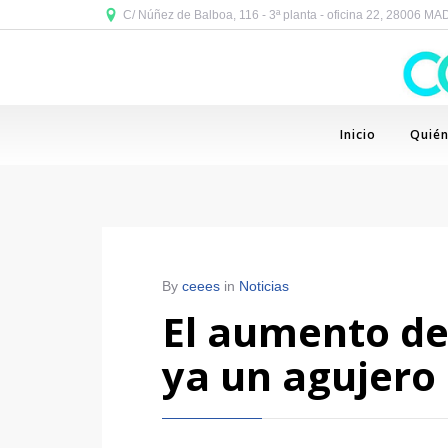
C/ Núñez de Balboa, 116 - 3ª planta - oficina 22, 28006 M
Inicio
Quié
By
ceees
in
Noticias
El aumento de
ya un agujero 