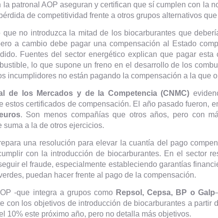
 la patronal AOP aseguran y certifican que sí cumplen con la 
pérdida de competitividad frente a otros grupos alternativos que
o que no introduzca la mitad de los biocarburantes que debería
 pero a cambio debe pagar una compensación al Estado compr
dido. Fuentes del sector energético explican que pagar esta
bustible, lo que supone un freno en el desarrollo de los combu
os incumplidores no están pagando la compensación a la que ob
al de los Mercados y de la Competencia (CNMC)
eviden
de estos certificados de compensación. El año pasado fueron, e
euros
. Son menos compañías que otros años, pero con má
 suma a la de otros ejercicios.
repara una resolución para elevar la cuantía del pago compens
cumplir con la introducción de biocarburantes. En el sector r
guir el fraude, especialmente estableciendo garantías financi
 verdes, puedan hacer frente al pago de la compensación.
AOP -que integra a grupos como
Repsol, Cepsa, BP o Galp
e con los objetivos de introducción de biocarburantes a partir 
del 10% este próximo año, pero no detalla más objetivos.