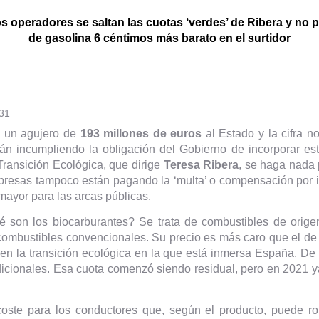
 operadores se saltan las cuotas ‘verdes’ de Ribera y no pa
de gasolina 6 céntimos más barato en el surtidor
:31
a un agujero de
193 millones de euros
al Estado y la cifra n
n incumpliendo la obligación del Gobierno de incorporar est
Transición Ecológica, que dirige
Teresa Ribera
, se haga nada 
presas tampoco están pagando la ‘multa’ o compensación por in
mayor para las arcas públicas.
 son los biocarburantes? Se trata de combustibles de orig
 combustibles convencionales. Su precio es más caro que el de l
en la transición ecológica en la que está inmersa España. De 
dicionales. Esa cuota comenzó siendo residual, pero en 2021 
 coste para los conductores que, según el producto, puede ro