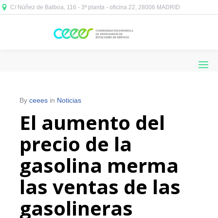
C/ Núñez de Balboa, 116 - 3ª planta - oficina 22, 28006 MADRID



By
ceees
in
Noticias
El aumento del
precio de la
gasolina merma
las ventas de las
gasolineras