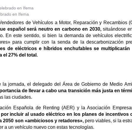
lebrado en Ifema
 Vendedores de Vehículos a Motor, Reparación y Recambios 
rque español será neutro en carbono en 2030,
situándose en
o. En este sentido, si bien la demanda de vehículos electrifi
dores» para cumplir con la senda de la descarbonización pr
s de eléctricos e híbridos enchufables se multiplicará
 el 27% del total.
e la jornada, el delegado del Área de Gobierno de Medio Am
portancia de llevar a cabo una transición más justa en térm
as las ciudades.
ación Española de Renting (AER) y la Asociación Empresari
por incluir al usado eléctrico en los planes de incentivos
ra 2050 son «ambiciosos y retadores»,
pero viables, si la est
r a un vehículo nuevo con estas tecnologías.