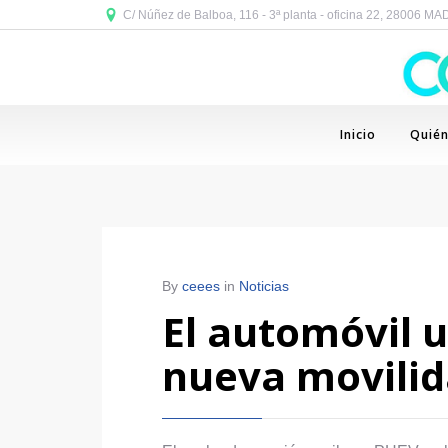
C/ Núñez de Balboa, 116 - 3ª planta - oficina 22, 28006 M
Inicio
Quié
By
ceees
in
Noticias
El automóvil u
nueva movili