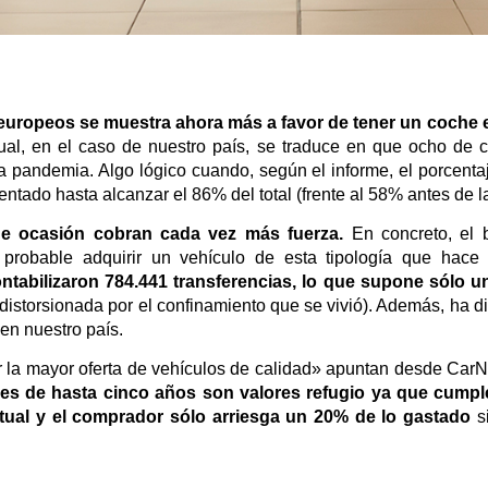
europeos se muestra ahora más a favor de tener un coche 
al, en el caso de nuestro país, se traduce en que ocho de 
la pandemia. Algo lógico cuando, según el informe, el porcent
ntado hasta alcanzar el 86% del total (frente al 58% antes de la
de ocasión cobran cada vez más fuerza.
En concreto, el 
robable adquirir un vehículo de esta tipología que hace c
ntabilizaron 784.441 transferencias, lo que supone sólo 
istorsionada por el confinamiento que se vivió). Además, ha di
en nuestro país.
 la mayor oferta de vehículos de calidad» apuntan desde Car
es de hasta cinco años son valores refugio ya que cumpl
ual y el comprador sólo arriesga un 20% de lo gastado
si