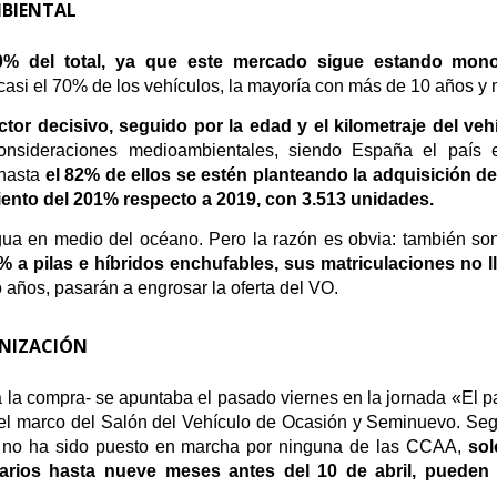
BIENTAL
% del total, ya que este mercado sigue estando mono
si el 70% de los vehículos, la mayoría con más de 10 años y m
ctor decisivo, seguido por la edad y el kilometraje del veh
 consideraciones medioambientales, siendo España el paí
 hasta
el 82% de ellos se estén planteando la adquisición d
ento del 201% respecto a 2019, con 3.513 unidades.
ua en medio del océano. Pero la razón es obvia: también son 
pilas e híbridos enchufables, sus matriculaciones no lle
años, pasarán a engrosar la oferta del VO.
ONIZACIÓN
 la compra- se apuntaba el pasado viernes en la jornada «El pa
n el marco del Salón del Vehículo de Ocasión y Seminuevo. Segú
a no ha sido puesto en marcha por ninguna de las CCAA,
sol
narios hasta nueve meses antes del 10 de abril, puede