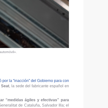
automóvil».
ó por la “inacción” del Gobierno para con
 Seat
, la sede del fabricante español en
r “medidas ágiles y efectivas” para
neralitat de Cataluña, Salvador Illa; el