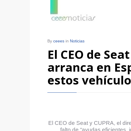
By
ceees
in
Noticias
El CEO de Seat
arranca en Esp
estos vehícul
El CEO de Seat y CUPRA, el dire
falto de “ayudas eficientes,