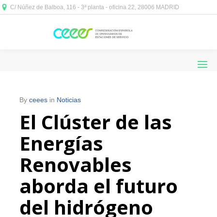
C/ Núñez de Balboa, 116 - 3ª planta - oficina 22, 28006 MADRID



By
ceees
in
Noticias
El Clúster de las
Energías
Renovables
aborda el futuro
del hidrógeno