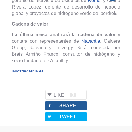
gerente del servicio de estudios de
Renfe
, y Adolfo
Rivera López, gerente de desarrollo de negocio
global y proyectos de hidrógeno verde de Iberdrol
a.
Cadena de valor
La última mesa analizará la cadena de valor
y
contará con representantes de
Navantia
, Calvera
Group, Balearia y Univergy. Será moderada por
Brais Armiño Franco, consultor de hidrógeno y
socio fundador de AtlantHy.
lavozdegalicia.es
LIKE
0
facebook
SHARE
twitterbird
TWEET