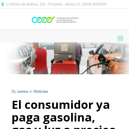
C/ Núñez de Balboa, 116 - 3ª planta - oficina 22, 28006 MADRID



By
ceees
in
Noticias
El consumidor ya
paga gasolina,