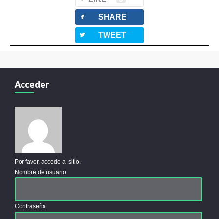
facebook
SHARE
twitterbird
TWEET
Acceder
Por favor, accede al sitio.
Nombre de usuario
Contraseña