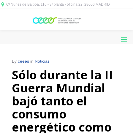
C/ Núñez de Balboa, 116 - 3ª planta - oficina 22, 28006 MADRID



By
ceees
in
Noticias
Sólo durante la II
Guerra Mundial
bajó tanto el
consumo
energético como