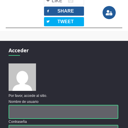
LIKE
0
facebook
SHARE
twitterbird
TWEET
Acceder
Por favor, accede al sitio.
Nombre de usuario
Contraseña