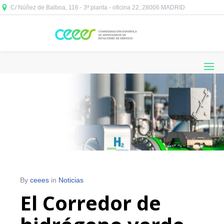
C/ Núñez de Balboa, 116 - 3ª planta - oficina 22, 28006 MADRID



By
ceees
in
Noticias
El Corredor de