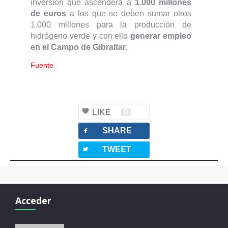
inversión que ascenderá a
1.000 millones
de euros
a los que se deben sumar otros
1.000 millones para la producción de
hidrógeno verde y con ello
generar empleo
en el Campo de Gibraltar.
Fuente
LIKE
0
facebook
SHARE
twitterbird
TWEET
Acceder