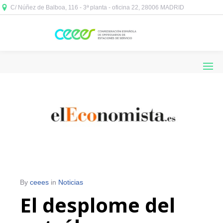
C/ Núñez de Balboa, 116 - 3ª planta - oficina 22, 28006 MADRID



By
ceees
in
Noticias
El desplome del