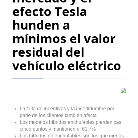
efecto Tesla
hunden a
mínimos el valor
residual del
vehículo eléctrico
La falta de incentivos y la incertidumbre por
parte de los clientes también afecta
Los modelos híbridos enchufables pierden casi
cinco puntos y mantienen el 61,7%
Los híbridos no enchufables son los que menos