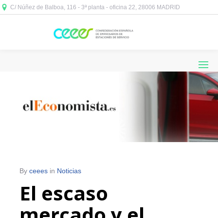
C/ Núñez de Balboa, 116 - 3ª planta - oficina 22, 28006 MADRID



By
ceees
in
Noticias
El escaso
mercado y el