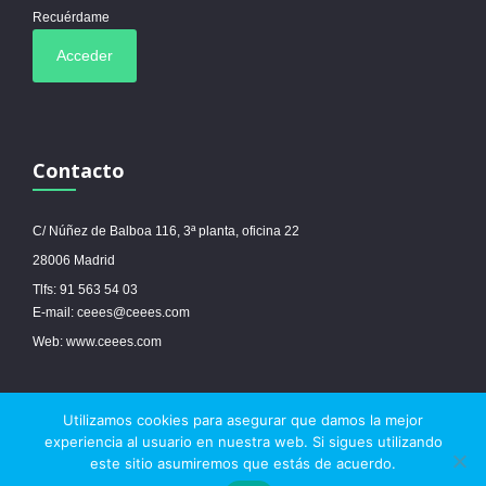
Recuérdame
Contacto
C/ Núñez de Balboa 116, 3ª planta, oficina 22
28006 Madrid
Tlfs: 91 563 54 03
E-mail: ceees@ceees.com
Web: www.ceees.com
Utilizamos cookies para asegurar que damos la mejor
© 2017 Ceees - Sitio web desarrollado por
espa.es
-
Aviso legal
-
Política de
experiencia al usuario en nuestra web. Si sigues utilizando
cookies
este sitio asumiremos que estás de acuerdo.