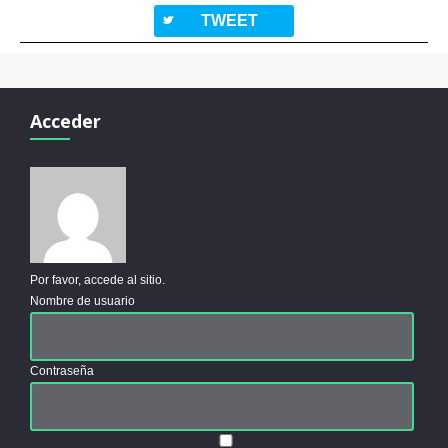
twitterbird
TWEET
Acceder
Por favor, accede al sitio.
Nombre de usuario
Contraseña