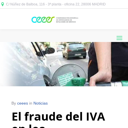
C/ Núñez de Balboa, 116 - 3ª planta - oficina 22, 28006 MADRID



By
ceees
in
Noticias
El fraude del IVA