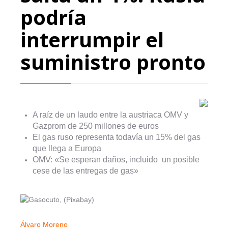
podría
interrumpir el
suministro pronto
A raíz de un laudo entre la austriaca OMV y
Gazprom de 250 millones de euros
El gas ruso representa todavía un 15% del gas
que llega a Europa
OMV: «Se esperan daños, incluido un posible
cese de las entregas de gas»
Álvaro Moreno