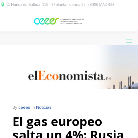
C/ Núñez de Balboa, 116 - 3ª planta - oficina 22, 28006 MADRID



By
ceees
in
Noticias
El gas europeo
salta un 4%: Rusia