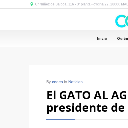
C/ Núñez de Balboa, 116 - 3ª planta - oficina 22, 28006 M
Inicio
Quié
By
ceees
in
Noticias
El GATO AL AGU
presidente de