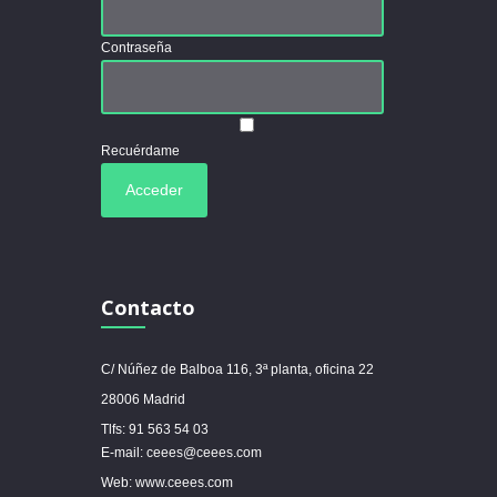
Contraseña
Recuérdame
Contacto
C/ Núñez de Balboa 116, 3ª planta, oficina 22
28006 Madrid
Tlfs: 91 563 54 03
E-mail: ceees@ceees.com
Web: www.ceees.com