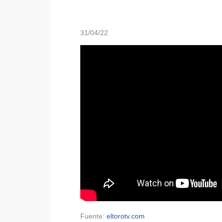
31/04/22
Fuente:
eltorotv.com