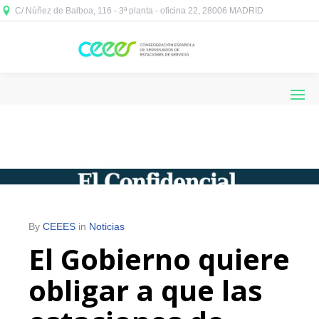
C/ Núñez de Balboa, 116 - 3ª planta - oficina 22, 28006 MADRID



By
CEEES
in
Noticias
El Gobierno quiere
obligar a que las