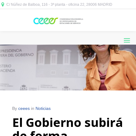
C/ Núñez de Balboa, 116 - 3ª planta - oficina 22, 28006 MADRID



By
ceees
in
Noticias
El Gobierno subirá
de forma