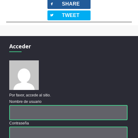
facebook
SHARE
twitterbird
TWEET
Acceder
Por favor, accede al sitio.
Nombre de usuario
Contraseña