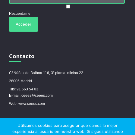
Recuérdame
Contacto
C/ Núñez de Balboa 116, 3ª planta, oficina 22
28006 Madrid
Tlfs: 91 563 54 03
E-mail: ceees@ceees.com
Web: www.ceees.com
Utilizamos cookies para asegurar que damos la mejor
© 2017 Ceees - Sitio web desarrollado por
espa.es
-
Aviso legal
-
Política de
experiencia al usuario en nuestra web. Si sigues utilizando