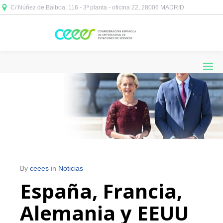
C/ Núñez de Balboa, 116 - 3ª planta - oficina 22, 28006 MADRID



By
ceees
in
Noticias
España, Francia,
Alemania y EEUU