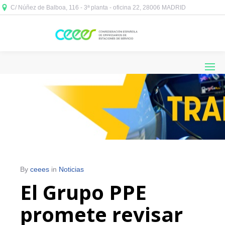
C/ Núñez de Balboa, 116 - 3ª planta - oficina 22, 28006 MADRID



By
ceees
in
Noticias
El Grupo PPE
promete revisar