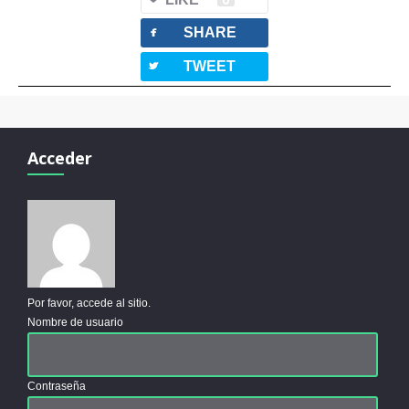
facebook
SHARE
twitterbird
TWEET
Acceder
Por favor, accede al sitio.
Nombre de usuario
Contraseña