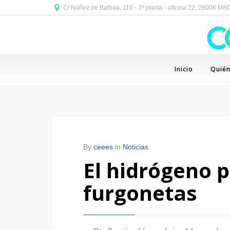
C/ Núñez de Balboa, 116 - 3ª planta - oficina 22, 28006 M
Inicio
Quié
By
ceees
in
Noticias
El hidrógeno 
furgonetas