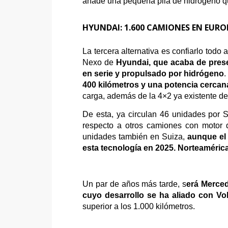
añade una pequeña pila de hidrógeno qu
HYUNDAI: 1.600 CAMIONES EN EURO
La tercera alternativa es confiarlo todo 
Nexo de
Hyundai, que acaba de prese
en serie y propulsado por hidrógeno
.
400 kilómetros y una potencia cercana
carga, además de la 4×2 ya existente de 
De esta, ya circulan 46 unidades por 
respecto a otros camiones con motor 
unidades también en Suiza,
aunque el 
esta tecnología en 2025. Norteamérica
Un par de años más tarde, s
erá Merced
cuyo desarrollo se ha aliado con Vo
superior a los 1.000 kilómetros.