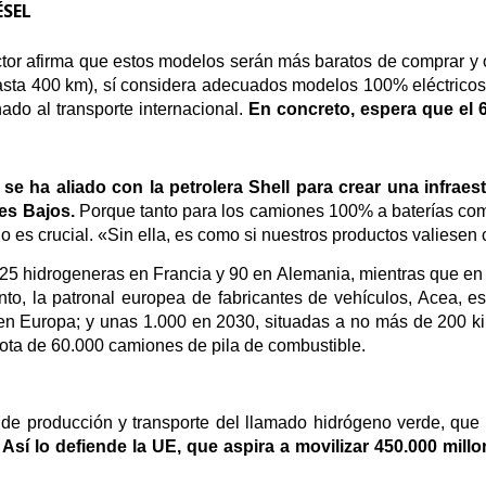
ÉSEL
ctor afirma que estos modelos serán más baratos de comprar y o
hasta 400 km), sí considera adecuados modelos 100% eléctricos 
do al transporte internacional.
En concreto, espera que el
e ha aliado con la petrolera Shell para crear una infrae
es Bajos.
Porque tanto para los camiones 100% a baterías como
 es crucial. «Sin ella, es como si nuestros productos valiesen 
5 hidrogeneras en Francia y 90 en Alemania, mientras que en n
nto, la patronal europea de fabricantes de vehículos, Acea, 
en Europa; y unas 1.000 en 2030,
situadas a no más de 200 kil
flota de 60.000 camiones de pila de combustible.
s de producción y transporte del llamado hidrógeno verde, que 
.
Así lo defiende la UE, que aspira a movilizar 450.000 mill