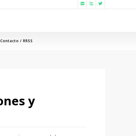



Contacto / RRSS
ones y