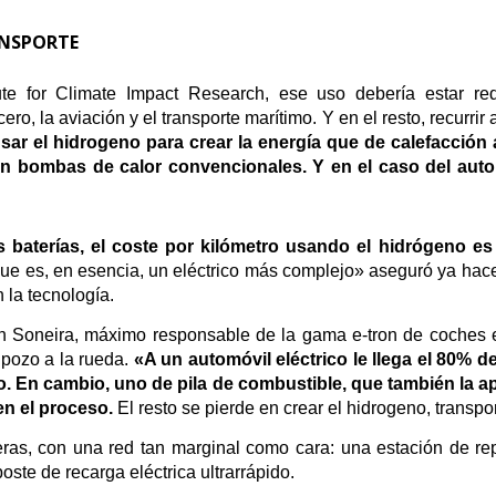
ANSPORTE
te for Climate Impact Research, ese uso debería estar red
o, la aviación y el transporte marítimo. Y en el resto, recurrir
sar el hidrogeno para crear la energía que de calefacción 
an bombas de calor convencionales. Y en el caso del aut
baterías, el coste por kilómetro usando el hidrógeno es 
que es, en esencia, un eléctrico más complejo» aseguró ya hac
 la tecnología.
ín Soneira, máximo responsable de la gama e-tron de coches el
 pozo a la rueda.
«A un automóvil eléctrico le llega el 80% d
 En cambio, uno de pila de combustible, que también la ap
en el proceso.
El resto se pierde en crear el hidrogeno, transpo
ras, con una red tan marginal como cara: una estación de re
oste de recarga eléctrica ultrarrápido.