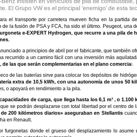
-Benz insisten en vehículos de pila de combustible,
nte. El Grupo VW es el principal ‘enemigo’ de esta te
ara el transporte por carretera mueven ficha en la partida 
ido de la fusión de PSA y FCA, ha sido el último. Peugeot, un
u furgoneta e-EXPERT Hydrogen, que recurre a una pila de 
nes.
anunciado a principios de abril por el fabricante
, que también of
 ha recurrido a un camino fácil con una inversión más aquilatad
, de las que serán complementarias en el plano comercia
l.
eco de las baterías sirve para colocar los depósitos de hidró
tería extra de 10,5 kWh, con una autonomía de unos 50 ki
s, o apoyará en rendimiento a la pila.
apacidades de carga, que llega hasta los 6,1 m³ , o 1.100
o que se podrán desplazarse con total libertad por el centro de
 de 200 kilómetros diarios» aseguraban en Stellantis
cuand
cha en Renault.
or furgonetas donde el grueso del desplazamiento lo asume 