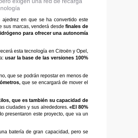
 pero exigen una red de recarga
cnología
de ajedrez en que se ha convertido este
a de sus marcas, venderá desde
finales de
hidrógeno para ofrecer una autonomía
recerá esta tecnología en Citroën y Opel,
a:
usar la base de las versiones 100%
geno, que se podrán repostar en menos de
lómetros,
que se encargará de mover el
 kilos, que es también su capacidad de
 las ciudades y sus alrededores.
«El 80%
o presentaron este proyecto, que va un
una batería de gran capacidad,
pero se