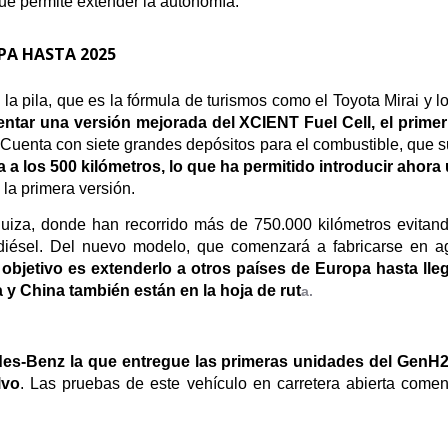
e permite extender la autonomía.
PA HASTA 2025
a la pila, que es la fórmula de turismos como el Toyota Mirai y 
ntar una versión mejorada del XCIENT Fuel Cell, el prim
 Cuenta con siete grandes depósitos para el combustible, que 
 a los 500 kilómetros, lo que ha permitido introducir ahora
la primera versión.
Suiza, donde han recorrido más de 750.000 kilómetros evita
diésel. Del nuevo modelo, que comenzará a fabricarse en ag
objetivo es extenderlo a otros países de Europa hasta lle
 y China también están en la hoja de rut
a.
es-Benz la que entregue las primeras unidades del GenH2,
lvo
. Las pruebas de este vehículo en carretera abierta com