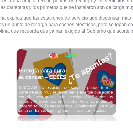
 exista una amplia red de puntos de recarga y los vehículos 
 las carreteras y los primeros que se instalaron son de carga muy
eña explica que las estaciones de servicio que dispensan más d
nos un punto de recarga para coches eléctricos, pero se topan c
lina, que recuerda que ya han exigido al Gobierno que acorte l