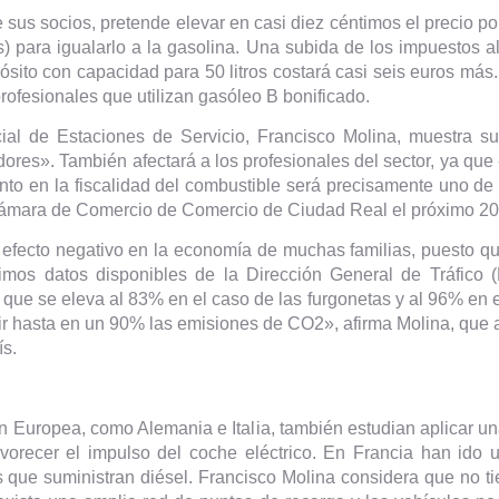
us socios, pretende elevar en casi diez céntimos el precio por 
) para igualarlo a la gasolina. Una subida de los impuestos al
sito con capacidad para 50 litros costará casi seis euros más. 
 profesionales que utilizan gasóleo B bonificado.
cial de Estaciones de Servicio, Francisco Molina, muestra s
idores». También afectará a los profesionales del sector, ya q
ento en la fiscalidad del combustible será precisamente uno de
ámara de Comercio de Comercio de Ciudad Real el próximo 20
 efecto negativo en la economía de muchas familias, puesto qu
timos datos disponibles de la Dirección General de Tráfico
que se eleva al 83% en el caso de las furgonetas y al 96% en el
cir hasta en un 90% las emisiones de CO2», afirma Molina, que 
ís.
n Europea, como Alemania e Italia, también estudian aplicar u
vorecer el impulso del coche eléctrico. En Francia han ido 
 que suministran diésel. Francisco Molina considera que no tien