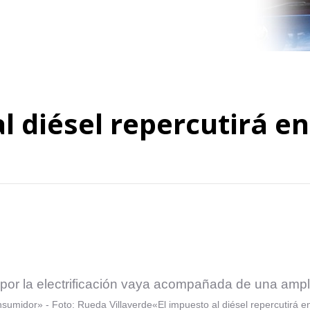
l diésel repercutirá en
 por la electrificación vaya acompañada de una ampl
«El impuesto al diésel repercutirá 