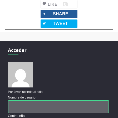
LIKE
0
facebook
SHARE
twitterbird
TWEET
Acceder
Por favor, accede al sitio.
Nombre de usuario
Contraseña