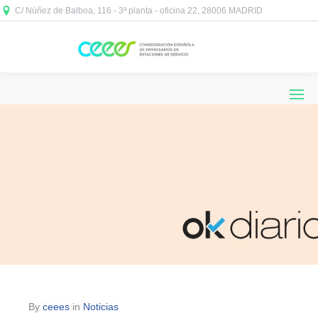
C/ Núñez de Balboa, 116 - 3ª planta - oficina 22, 28006 MADRID



By
ceees
in
Noticias