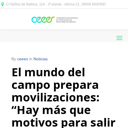
C/ Núñez de Balboa, 116 - 3ª planta - oficina 22, 28006 MADRID



By
ceees
in
Noticias
El mundo del
campo prepara
movilizaciones:
“Hay más que
motivos para salir