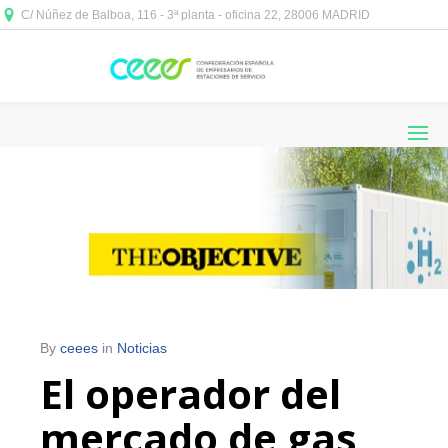
C/ Núñez de Balboa, 116 - 3ª planta - oficina 22, 28006 MADRID



By
ceees
in
Noticias
El operador del
mercado de gas