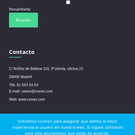
Recuérdame
Contacto
C/ Núñez de Balboa 116, 3ª planta, oficina 22
28006 Madrid
Tlfs: 91 563 54 03
E-mail: ceees@ceees.com
Web: www.ceees.com
Utilizamos cookies para asegurar que damos la mejor
© 2017 Ceees - Sitio web desarrollado por
espa.es
-
Aviso legal
-
Política de
experiencia al usuario en nuestra web. Si sigues utilizando
cookies
este sitio asumiremos que estás de acuerdo.