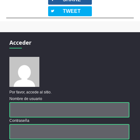
twitterbird
TWEET
Acceder
Por favor, accede al sitio.
Nombre de usuario
Contraseña