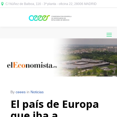
C/ Núñez de Balboa, 116 - 3ª planta - oficina 22, 28006 MADRID



By
ceees
in
Noticias
El país de Europa
que iba a