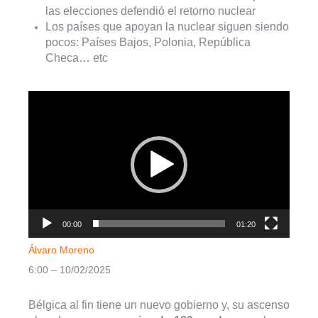
las elecciones defendió el retorno nuclear
Los países que apoyan la nuclear siguen siendo
pocos: Países Bajos, Polonia, República
Checa… etc
Reproductor
de
vídeo
00:00
01:20
Álvaro Moreno
6:00 – 10/02/2025
Bélgica al fin tiene un nuevo gobierno y, su ascenso