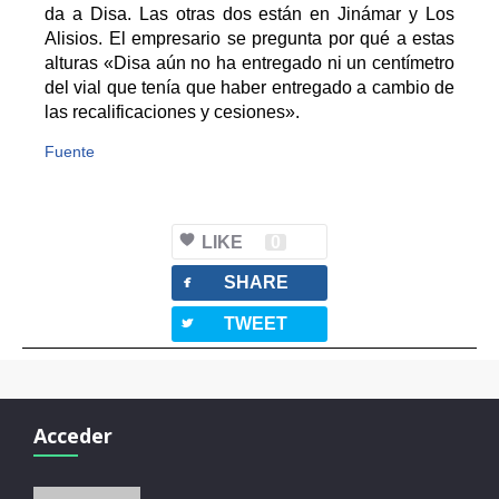
da a Disa. Las otras dos están en Jinámar y Los
Alisios. El empresario se pregunta por qué a estas
alturas «Disa aún no ha entregado ni un centímetro
del vial que tenía que haber entregado a cambio de
las recalificaciones y cesiones».
Fuente
LIKE
0
facebook
SHARE
twitterbird
TWEET
Acceder