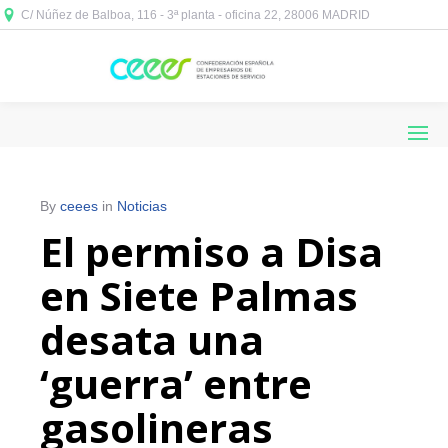
C/ Núñez de Balboa, 116 - 3ª planta - oficina 22, 28006 MADRID



By
ceees
in
Noticias
El permiso a Disa
en Siete Palmas
desata una
‘guerra’ entre
gasolineras